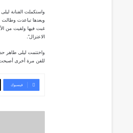
وبعدها تباعدت وطالت ال
غبت فيها ولقيت من الأ
الاعتزال”.
واختتمت ليلى طاهر حديثه
للفن مرة أخرى أصبحت صع
فيسبوك
اليكم
القائمة
النهائية
لجوائز