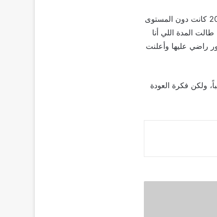
واستكملت الفنانة ليلى طاهر حديثها قائلة: “الأعمال اللي كانت بتتعمل في الفترة اللي بعد 2011 كانت دون المستوى
الت المدة اللي أنا
ور راضي عليها وأعلنت
اً، ولكن فكرة العودة