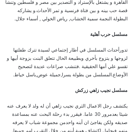
القاهرة و يشتغل بالإستراد و التصدير بين مصر و فلسطين وتنشأ
قصة حب بينه و بين فتاة فرنسية و تمر الأحداث.و يشاركه
البطولة النجمة سمية الخشاب, رياض الخولي , أسماء جلال.
مسلسل حرب أهلية
تدورأحداث المسلسل في أطار إجتماعي لسيدة تترك طفلتها
لزوجها و يتزوج بأخري وبطبيعة الحال تتعلق البنت بزوجة أبيها و
تقسو علي أمها الحقيقية .فتنشب صراعات عديدة لتصحيح
الأوضاع.المسلسل من بطولة يسرا,جميلة عوض,باسل خياط.
مسلسل نجيب زاهي زركش
يكتشف رجل الاعمال الثري نجيب زاهي أن له ولد لا يعرف عنه
شيئا بعدمرور 30 عاما. فيقرر بدء رحلة البحت عنه بمساعدة
صديقه ولكن يفاجئ ان أبنه واحدمن مجموعة شباب لا يعرفه
منهم فيحاول اكتشاف هوية أبنه من خلال التقرب لهم جميعا.