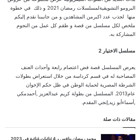
البرومو التشويقيةلمسلسلات رمضان 2021 و ذلك في خطوة
منها لجذب عدد اكبرمن المشاهدين و من جانببنا نقدم إليكم
ملخص لكل مسلسل من قصة و طقم كل عمل من النجوم
المشاركة به.
مسلسل الاختيار 2
يعرض المسلسل قصة فض اعتصام رابعة وأحداث العنف
المصاحبة له في قسم كرداسة من خلال استعراض بطولات
الشرطة المصرية لحماية الوطن في ظل حكم الإخوان
عام2013. المسلسل من بطولة كريم عبدالعزيز ,أحمدمكي
,أسماءأبو زيد,إنجي المقدم.
مقالات ذات صلة
محمد رمضان ينافس بـ 4 ثنائيات غنائية في 2023