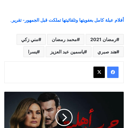
أفلام عبلة كامل بعفويتها وتلقائيتها تملكت قبل الجمهور- تقرير.
رمضان 2021
محمد رمضان
مني زكي
هند صبري
ياسمين عبد العزيز
يسرا
قصة
حياة
يسرا
في
حرب
أهلية