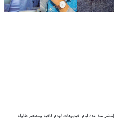
إنتشر منذ عدة ايام فيديوهات لهدم كافية ومطعم طاولة