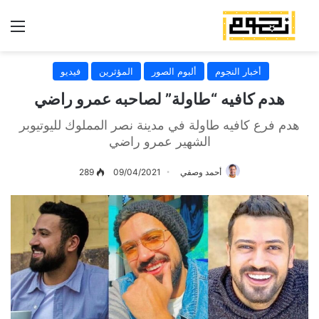
الق
أخبار النجوم
ألبوم الصور
المؤثرين
فيديو
هدم كافيه “طاولة” لصاحبه عمرو راضي
هدم فرع كافيه طاولة في مدينة نصر المملوك لليوتيوبر
الشهير عمرو راضي
أحمد وصفي
09/04/2021
289