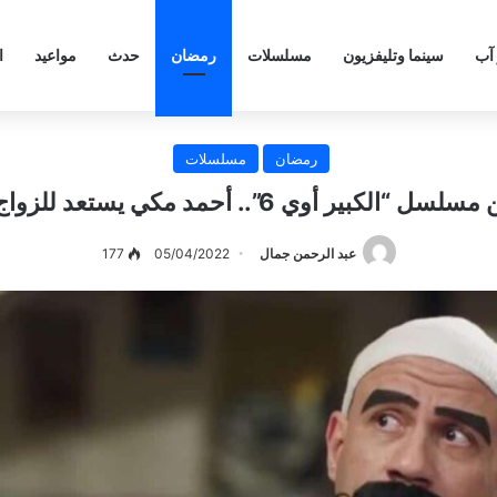
 آب
سينما وتليفزيون
مسلسلات
رمضان
حدث
مواعيد
ا
رمضان
مسلسلات
أوي 6”.. أحمد مكي يستعد للزواج رغم حبه لهدية
عبد الرحمن جمال
05/04/2022
177