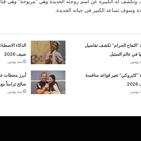
، وتكشف له الكبيرة عن اسم زوجته الجديدة وهي “مربوحة” وهي فتاة 
دة وسوف تساعد الكبير في حياته الجديدة.
 “التفاح الحرام” تكشف تفاصيل
الذكاء الاصطنا
ها في عالم التمثيل
صيف 2026
 يومين
منذ يومين
“كايروكي” تغير قواعد منافسة
أبرز محطات علا
20
صالح تزامناً مع
 يومين
منذ يومين