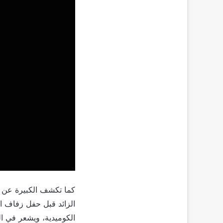
كما تكشف الكبيرة عن ال
الزائد قبل حفل زفاف ا
الكوميدية، ويشعر في الن