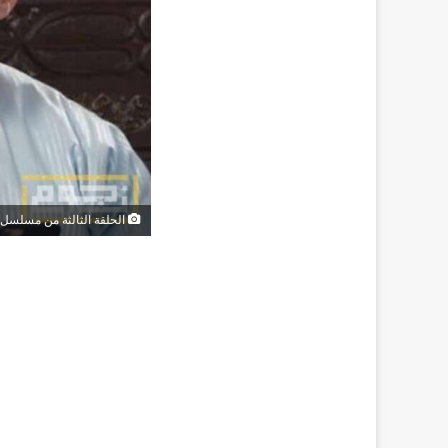
الحلقة الثالثة من مسلسل "الكبير أوي 6".. أحمد مكي يس