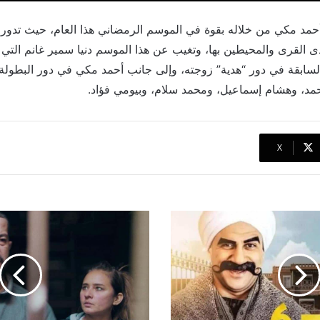
لكبير 6 يعود أحمد مكي من خلاله بقوة في الموسم الرمضاني هذا العام، حيث ت
 القرى والمحيطين بها، وتغيب عن هذا الموسم دنيا سمير غانم الت
زاء السابقة في دور “هدية” زوجته، وإلى جانب أحمد مكي في دور البطول
حمد، وهشام إسماعيل، ومحمد سلام، وبيومي فؤاد.
‫X
الحلقة
3
من
"فاتن
أمل
حربي"..فاتن
تبدأ