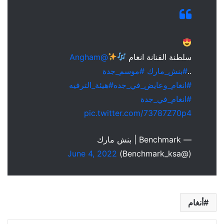
سلطنة الفنانة انغام
@Angham
..
#بنش_مارك
#موسم_جدة
#انغام_وعايض_في_جده
#هيئة_الترفيه
#انغام_في_جدة
pic.twitter.com/73787Z70p4
— Benchmark | بنش مارك
June 4, 2022
(@Benchmark_ksa)
أنغام