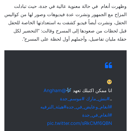
وظهرت أنغام في حالة معنوية عالية في جدة، حيث تبادلت
المزاح مع الجمهور ونشرت عدة فيديوهات وصور لها من كواليس
الحفل، ونشرت أيضاً فيديو كشفت به استعدادتها الخاصة للحفل
قبل لحظات من صعودها إلى المسرح وقالت: “التحضير لكل
حفلة مليان تفاصيل، وأجملهم أول لحظة على المسرح”.
انا ممكن اكتبلك تعهد
@Angham
..
#بنش_مارك
#موسم_جدة
#انغام_وعايض_في_جده
#هيئة_الترفيه
#انغام_في_جدة
pic.twitter.com/sRkCMf6QBN