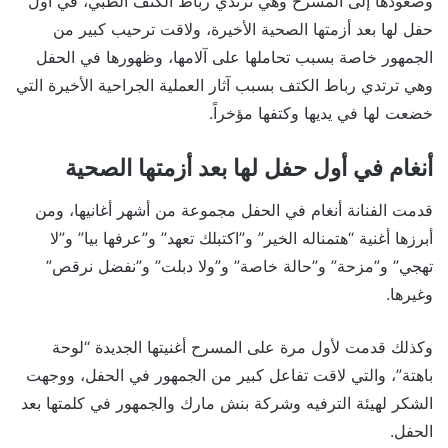
وصعودها إلى المسرح وهي ترتدي رباط الكتف الطبي، في أول
حفل لها بعد أزمتها الصحية الأخيرة، ولاقت ترحيب كبير من
الجمهور خاصة بسبب تحاملها على آلامها، وظهورها في الحفل
وهي ترتدي رباط الكتف بسبب آثار العملية الجراحية الأخيرة التي
خضعت لها في يديها وكتفها مؤخراً.
أنغام في أول حفل لها بعد أزمتها الصحية
قدمت الفنانة أنغام في الحفل مجموعة من أشهر أغانيها، ومن
أبرزها أغنية “هتمناله الخير” و”اكتبلك تعهد” و”عرفها بيا” و”لا
تهجي” و”مزحة” و”حالة خاصة” و”ولا دبلت” و”نفضل نرقص”
وغيرها.
وكذلك قدمت لأول مرة على المسرح أغنيتها الجديدة “لوحة
باهتة”، والتي لاقت تفاعل كبير من الجمهور في الحفل، ووجهت
الشكر لهيئة الترفيه وشركة بنش مارك والجمهور في كلمتها بعد
الحفل.